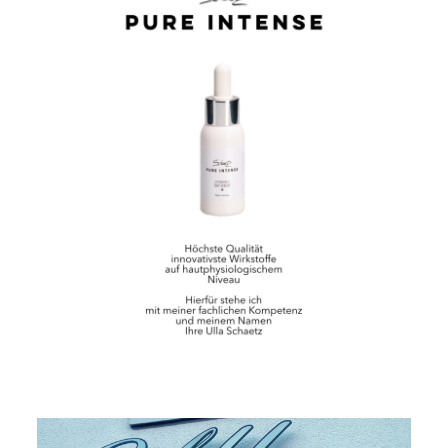
Video-
Player